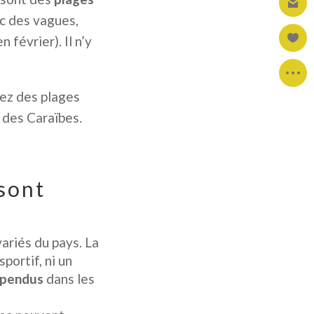
c des vagues,
février). Il n’y
rez des plages
» des Caraïbes.
 sont
variés du pays. La
portif, ni un
spendus
dans les