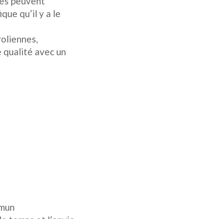
ues peuvent
que qu’il y a le
roliennes,
 qualité avec un
mmun