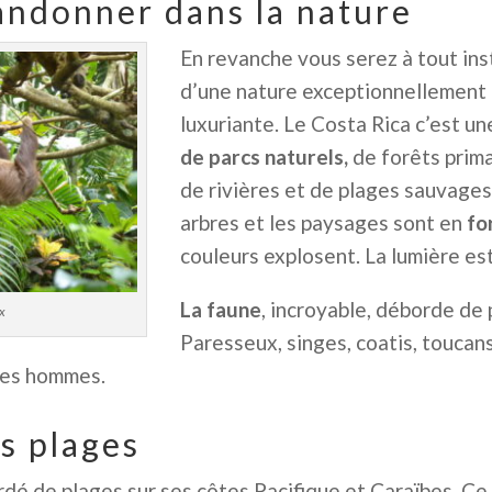
andonner dans la nature
Mail
En revanche vous serez à tout in
d’une nature exceptionnellement
luxuriante. Le Costa Rica c’est u
ook
de parcs naturels,
de forêts prima
de rivières et de plages sauvages.
arbres et les paysages sont en
fo
couleurs explosent. La lumière es
La faune
, incroyable, déborde de 
x
Paresseux, singes, coatis, toucan
 des hommes.
es plages
rdé de plages sur ses côtes Pacifique et Caraïbes. C