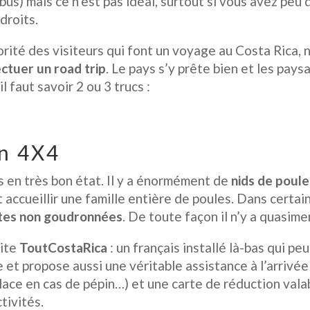
us) mais ce n’est pas idéal, surtout si vous avez peu 
droits.
ité des visiteurs qui font un voyage au Costa Rica,
ctuer un road trip
. Le pays s’y prête bien et les pay
l faut savoir 2 ou 3 trucs :
un 4X4
s en très bon état. Il y a énormément de
nids de poule
 accueillir une famille entière de poules. Dans certain
stes non goudronnées
. De toute façon il n’y a quasime
site
ToutCostaRica
: un français installé là-bas qui pe
 et propose aussi une véritable assistance à l’arrivée 
place en cas de pépin…) et une carte de réduction val
tivités.