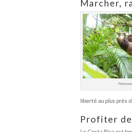
Marcher, r
Pinterest
Faceb
Twitter
Mail
Paresseu
liberté au plus près
Profiter d
Le Costa Rica est bo