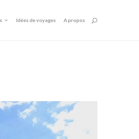
s
Idées de voyages
A propos