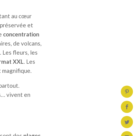
stant au cœur
 préservée et
ne
concentration
ires, de volcans,
 Les fleurs, les
rmat XXL
. Les
t magnifique.
partout.
s… vivent en
e sont des
plages