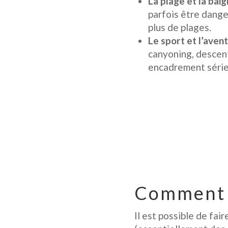
La plage et la bai
parfois être danger
plus de plages.
Le sport et l’aven
canyoning, descent
encadrement série
Comment v
Il est possible de fa