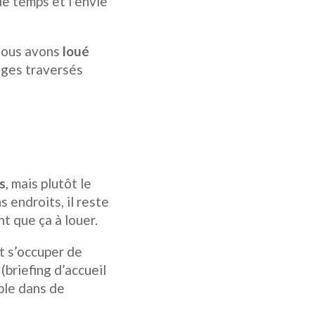
de temps et l’envie
 nous avons
loué
sages traversés
s
, mais plutôt le
s endroits, il reste
nt que ça à louer.
ut s’occuper de
(briefing d’accueil
able dans de