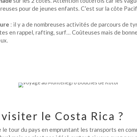
gnade
sur les 2 côtes. Attention toutefois car les vag
euses pour de jeunes enfants. C’est sur la côte Pacifi
ture
: il y a de nombreuses activités de parcours de ty
es en rappel, rafting, surf… Coûteuses mais de bonne
ux.
Pinterest
Facebook
Twitter
isiter le Costa Rica ?
ire le tour du pays en empruntant les transports en co
Mail