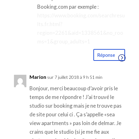
Booking.com par exemple :
https://www.booking.com/searchresu
lts.fr.html?
region=2261&aid=1338561&no_roo
ms=1&group_adults=1
Réponse
Marion
sur 7 juillet 2018 à 9 h 51 min
Bonjour, merci beaucoup d’avoir pris le
temps de me répondre ! J’ai trouvé le
studio sur booking mais je ne trouve pas
de site pour celui ci . Ça s’appelle «sea
view apartments » pas loin de delmar. Je
crains que le studio (si je me fie aux