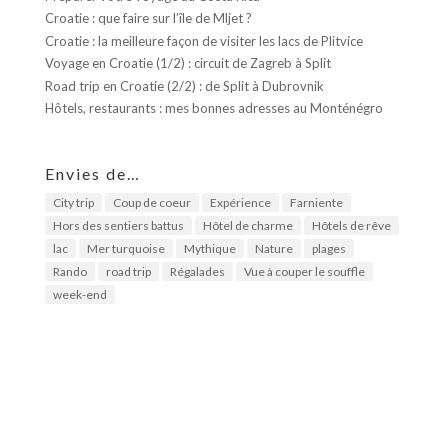
Croatie : que faire sur l’île de Mljet ?
Croatie : la meilleure façon de visiter les lacs de Plitvice
Voyage en Croatie (1/2) : circuit de Zagreb à Split
Road trip en Croatie (2/2) : de Split à Dubrovnik
Hôtels, restaurants : mes bonnes adresses au Monténégro
Envies de…
City trip
Coup de coeur
Expérience
Farniente
Hors des sentiers battus
Hôtel de charme
Hôtels de rêve
lac
Mer turquoise
Mythique
Nature
plages
Rando
road trip
Régalades
Vue à couper le souffle
week-end