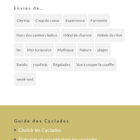
Envies de…
City trip
Coup de coeur
Expérience
Farniente
Hors des sentiers battus
Hôtel de charme
Hôtels de rêve
lac
Mer turquoise
Mythique
Nature
plages
Rando
road trip
Régalades
Vue à couper le souffle
week-end
Guide des Cyclades
Choisir les Cyclades
Préparer un voyage dans les cyclades