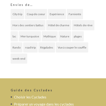
Envies de…
City trip
Coup de coeur
Expérience
Farniente
Hors des sentiers battus
Hôtel de charme
Hôtels de rêve
lac
Mer turquoise
Mythique
Nature
plages
Rando
road trip
Régalades
Vue à couper le souffle
week-end
Guide des Cyclades
Choisir les Cyclades
Préparer un voyage dans les cyclades